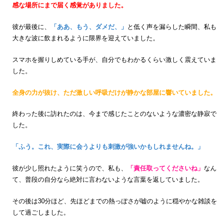
感な場所にまで届く感覚がありました。
彼が最後に、
「ああ、もう、ダメだ、」
と低く声を漏らした瞬間、私も
大きな波に飲まれるように限界を迎えていました。
スマホを握りしめている手が、自分でもわかるくらい激しく震えていま
した。
全身の力が抜け、ただ激しい呼吸だけが静かな部屋に響いていました。
終わった後に訪れたのは、今まで感じたことのないような濃密な静寂で
した。
「ふう。これ、実際に会うよりも刺激が強いかもしれませんね。」
彼が少し照れたように笑うので、私も、
「責任取ってくださいね」
なん
て、普段の自分なら絶対に言わないような言葉を返していました。
その後は30分ほど、先ほどまでの熱っぽさが嘘のように穏やかな雑談を
して過ごしました。