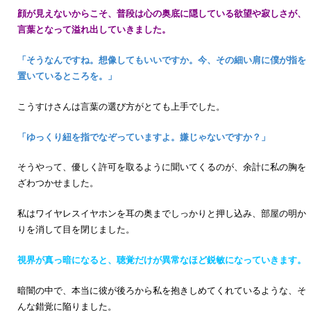
顔が見えないからこそ、普段は心の奥底に隠している欲望や寂しさが、
言葉となって溢れ出していきました。
「そうなんですね。想像してもいいですか。今、その細い肩に僕が指を
置いているところを。」
こうすけさんは言葉の選び方がとても上手でした。
「ゆっくり紐を指でなぞっていますよ。嫌じゃないですか？」
そうやって、優しく許可を取るように聞いてくるのが、余計に私の胸を
ざわつかせました。
私はワイヤレスイヤホンを耳の奥までしっかりと押し込み、部屋の明か
りを消して目を閉じました。
視界が真っ暗になると、聴覚だけが異常なほど鋭敏になっていきます。
暗闇の中で、本当に彼が後ろから私を抱きしめてくれているような、そ
んな錯覚に陥りました。