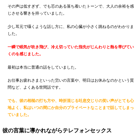
その声は低すぎず、でも芯のある落ち着いたトーンで、大人の余裕を感
じさせる響きを持っていました。
少し耳元で囁くような話し方に、私の心臓が小さく跳ねるのがわかりま
した。
一瞬で眠気が吹き飛び、冷え切っていた指先がじんわりと熱を帯びてい
くのを感じました。
最初は本当に普通の話をしていました。
お仕事お疲れさまといった労いの言葉や、明日はお休みなのかという質
問など、よくある世間話です。
でも、彼の相槌の打ち方や、時折混じる吐息交じりの笑い声がとても心
地よく、私はいつの間にか自分のプライベートなことまで話してしまっ
ていました。
彼の言葉に導かれながらテレフォンセックス