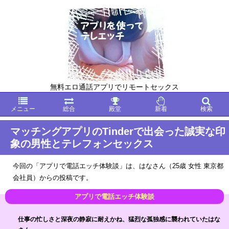
無料エロ通話アプリでリモートセックス
メニュー
総合
殿堂
新着
検索
マッチングアプリのTinderで出会った誠実な印
象の男性とテレフォンセックス
今回の「アプリで電話エッチ体験談」は、はなさん（25歳 女性 東京都
会社員）からの投稿です。
仕事の忙しさと深夜の静寂に耐えかね、猛烈な孤独感に襲われていたはな