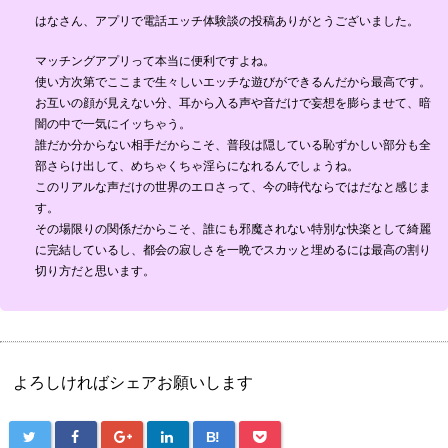
はなさん、アプリで電話エッチ体験談の投稿ありがとうございました。
マッチングアプリって本当に便利ですよね。
使い方次第でここまで生々しいエッチな遊びができるんだから最高です。
お互いの顔が見えない分、耳から入る声や音だけで妄想を膨らませて、暗
闇の中で一気にイッちゃう。
誰だか分からない相手だからこそ、普段は隠している恥ずかしい部分も全
部さらけ出して、めちゃくちゃ淫らになれるんでしょうね。
このリアルな声だけの世界のエロさって、今の時代ならではだなと感じま
す。
その場限りの関係だからこそ、誰にも邪魔されない特別な快楽として綺麗
に完結しているし、都会の寂しさを一晩でスカッと埋めるには最高の割り
切り方だと思います。
よろしければシェアお願いします
B!